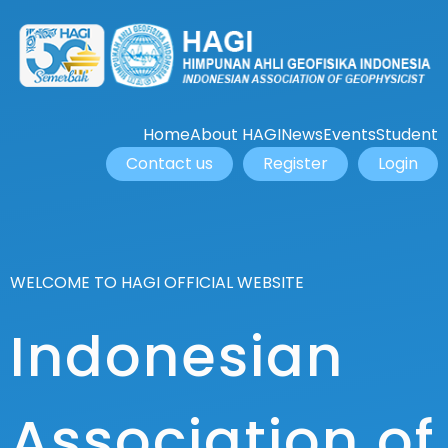
Home
About HAGI
News
Events
Student
Contact us
Register
Login
WELCOME TO HAGI OFFICIAL WEBSITE
Indonesian
Association of