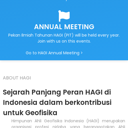
ANNUAL MEETING
Pekan Ilmiah Tahunan HAGI (PIT) will be held every year.
Join with us on this events.
Go to HAGI Annual Meeting >
ABOUT HAGI
Sejarah Panjang Peran HAGI di
Indonesia dalam berkontribusi
untuk Geofisika
Himpunan Ahli Geofisika Indonesia (HAGI) merupakan
organisasi profesi nirlaba yang beranggotakan Ahli