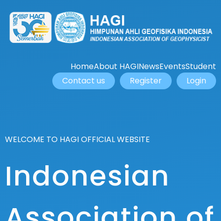
Home
About HAGI
News
Events
Student
Contact us
Register
Login
WELCOME TO HAGI OFFICIAL WEBSITE
Indonesian
Association of