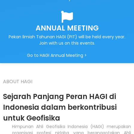
ANNUAL MEETING
Pekan Ilmiah Tahunan HAGI (PIT) will be held every year.
Join with us on this events.
Go to HAGI Annual Meeting >
ABOUT HAGI
Sejarah Panjang Peran HAGI di
Indonesia dalam berkontribusi
untuk Geofisika
Himpunan Ahli Geofisika Indonesia (HAGI) merupakan
organisasi profesi nirlaba yang beranggotakan Ahli