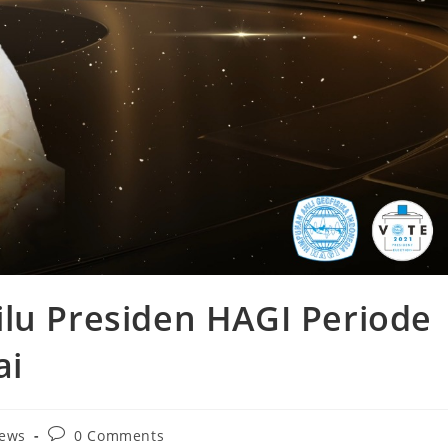
ilu Presiden HAGI Periode
ai
ews
0 Comments