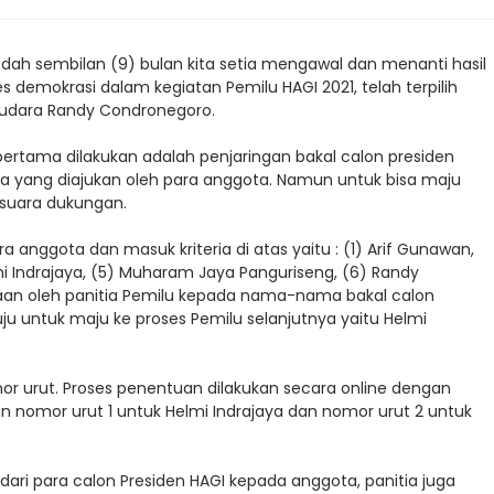
sudah sembilan (9) bulan kita setia mengawal dan menanti hasil
es demokrasi dalam kegiatan Pemilu HAGI 2021, telah terpilih
Saudara Randy Condronegoro.
 pertama dilakukan adalah penjaringan bakal calon presiden
 yang diajukan oleh para anggota. Namun untuk bisa maju
 suara dukungan.
 anggota dan masuk kriteria di atas yaitu : (1) Arif Gunawan,
mi Indrajaya, (5) Muharam Jaya Panguriseng, (6) Randy
iaan oleh panitia Pemilu kepada nama-nama bakal calon
ju untuk maju ke proses Pemilu selanjutnya yaitu Helmi
r urut. Proses penentuan dilakukan secara online dengan
n nomor urut 1 untuk Helmi Indrajaya dan nomor urut 2 untuk
 dari para calon Presiden HAGI kepada anggota, panitia juga